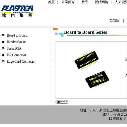
首頁
|
公司簡介
|
產品
|
營銷網路
|
人力資
繁體版
|
Board to Board
Series
Board to Board
Header/Socket
Serial ATA
I/O Connector
F
Edge Card Connector
A
D
地址：
23678 新北市土城區自
電話：+886-2-226
版權所有 ©