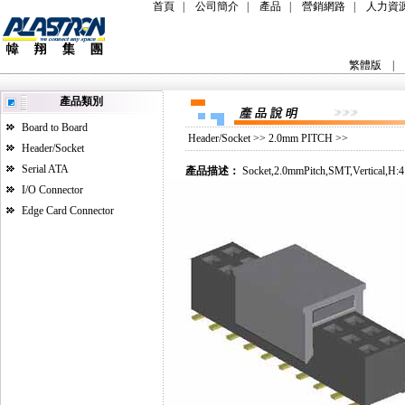
首頁
|
公司簡介
|
產品
|
營銷網路
|
人力資
繁體版
|
產品類別
Board to Board
Header/Socket
>>
2.0mm PITCH
>>
Header/Socket
Serial ATA
產品描述：
Socket,2.0mmPitch,SMT,Vertical,
I/O Connector
Edge Card Connector